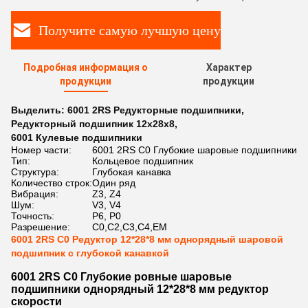
Получите самую лучшую цену
Подробная информация о
Характер
продукции
продукции
Выделить:
6001 2RS Редукторные подшипники
,
Редукторный подшипник 12x28x8
,
6001 Кулевые подшипники
Номер части:
6001 2RS C0 Глубокие шаровые подшипники
Тип:
Кольцевое подшипник
Структура:
Глубокая канавка
Количество строк:
Один ряд
Вибрация:
Z3, Z4
Шум:
V3, V4
Точность:
P6, P0
Разрешение:
C0,C2,C3,C4,EM
6001 2RS C0 Редуктор 12*28*8 мм однорядный шаровой
подшипник с глубокой канавкой
6001 2RS C0 Глубокие ровные шаровые
подшипники однорядный 12*28*8 мм редуктор
скорости