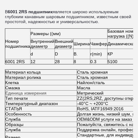
В
6001 2RS подшипник
является широко используемым
глубоким канавным шаровым подшипником, известным своей
простотой, надежностью и универсальностью.
Базовая номи
Размеры ((мм)
нагрузка ((N)
Номер
Внутренний
Внешний
Ширина
Чамфер
Динамическая
подшипника
диаметр
диаметр
d
D
В.
r(min)
КР
6001 2RS
12
28
8
0.3
5100
Материал кольца
Сталь хромная
Материал ролика
Сталь хромная
Клетка
Найлон/сталь
Смазка
Масла
Единица измерения
Метрический
Тип печати
ZZ(2RS
,
2RZ, доступны откры
Температурный диапазон
-40°C ~ +200°C
СТАТЬЯ
RoHS, IATF16949:2016
Особенность
Долгая жизнь, низкий шум, вы
Служба
OEM&ODM услуги на заказ
Образцы
Пожалуйста, свяжитесь с нам
Служба
Поддержка онлайн, професс
Стандартные, для индивидуа
Размер