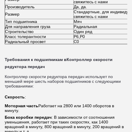
свяжитесь с нами
Производитель
Да, да.
Стандартные, для индивидуа
Размер
свяжитесь с нами
Тип подшипника
Мяч
Для направления груза
Радиальная
Строительство
Один ряд
Класс толерантности
P6,P0
Радиальный просвет
C0
Требования к подшипникам в
Контроллер скорости
редуктора передач
Контроллер скорости редуктора передач использует по
меньшей мере шесть наборов подшипников с следующими
требованиями:
Скорость
:
Моторная часть
Работает на 2800 или 1400 оборотов в
минуту.
Бока коробки передач
: В зависимости от соотношения
уменьшения, работает при таких скоростях, как 1400
вращений в минуту, 800 вращений в минуту, 200 вращений в
минуту и т. д.