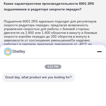
Какие характеристики производительности 6001 2RS
подшипников в редукторе скорости передач
?
Подшипник 6001 2RS идеально подходит для регуляторов
скорости редуктора передач, предлагая возможность
управления скоростью для работы с боковой стороны
двигателя на 2,800 или 1,400 оборотов в минуту и боковые
скорости коробки передач до 200 оборотов в минуту в
зависимости от соотношения уменьшенияОн надежно
работает в широком диапазоне температур от -40°C до
200°C, предотвращает утечку масла с помощью двойных
Shelley
резиновых уплотнений (2RS) и обеспечивает отличную
защиту от пыли.обеспечивает постоянную и тихую работу без
необычного шума, что делает его долговечным и
эффективным выбором для применения редукторов
передач.
5:21 PM
Good day, what product are you looking for?
Какие применения имеет подшипник 6001 2RS?
Подшипник 6001 2RS, глубокорубежный шаровой подшипник с
резиновыми уплотнениями, широко используется во многих
отраслях промышленности за его надежную
производительность и универсальность.Он поддерживает