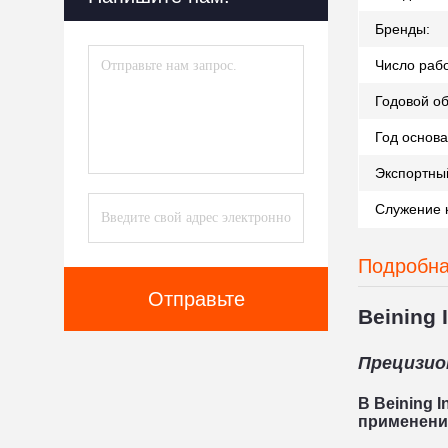
Бренды:
Число рабо
Годовой о
Год основа
Экспортный
Служение 
Подробна
Отправьте
Beining 
Прецизио
В
Beining I
применени