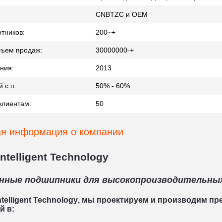
CNBTZC и OEM
тников:
200~+
бъем продаж:
30000000-+
ния:
2013
 с.п.:
50% - 60%
клиентам:
50
я информация о компании
Intelligent Technology
нные подшипники для высокопроизводительны
ntelligent Technology
, мы проектируем и производим п
й в: