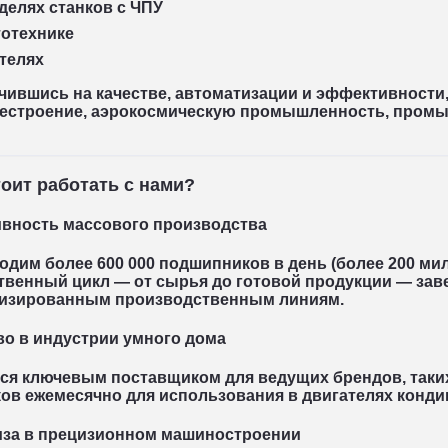
елях станков с ЧПУ
отехнике
телях
чившись на качестве, автоматизации и эффективности
естроение, аэрокосмическую промышленность, пром
оит работать с нами?
вность массового производства
одим более
600 000 подшипников в день
(более
200 ми
венный цикл — от сырья до готовой продукции — зав
тизированным производственным линиям
.
во в индустрии умного дома
ся ключевым поставщиком для ведущих брендов, таки
ов ежемесячно
для использования в двигателях конд
иза в прецизионном машиностроении