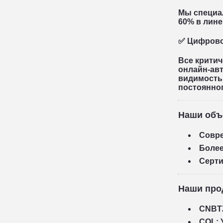
Мы специа
60%
в лине
✅ Цифрово
Все критич
онлайн-ав
видимость 
постоянног
Наши объ
Совре
Более
Серти
Наши про
CNBT
COL
: