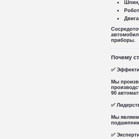
Шпинд
Робот
Двига
Сосредото
автомобил
приборы.
Почему ст
✅ Эффекти
Мы произв
производст
90 автома
✅ Лидерст
Мы являем
подшипник
✅ Эксперт