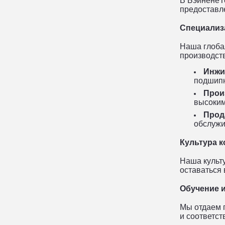
В Бэйнене
Т
предоставл
Специализ
Наша глоба
производст
Инжи
подшипн
Прои
высоким
Прод
обслужи
Культура 
Наша культ
оставаться 
Обучение и
Мы отдаем 
и соответс