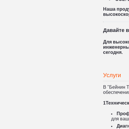
Наша прод
высокоскор
Давайте 
Для высок
инженерны
сегодня.
Услуги
В "Бейнин 
обеспечени
1Техничес
Проф
для ваш
Диаг