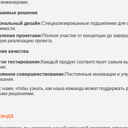
 инженерами.
иваемые решения
ональный дизайн:
Специализированные подшипники для о
имости.
вление проектами:
Полное участие от концепции до заве
ую реализацию проекта.
ние качества
гое тестирование:
Каждый продукт соответствует самым в
ия.
оянное совершенствование:
Постоянные инновации и улу
вания.
 нами, чтобы узнать, как наша команда может поддержать 
ыми решениями.
манда