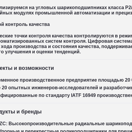
лизируемся на
угловых шарикоподшипниках класса P2
йных модулях промышленной автоматизации и прециз
й контроль качества
еские точки контроля качества контролируются в реж
томатизированных систем контроля
. Цифровая систем
хода производства и состояния качества, поддержив
о улучшения и оценки тенденций.
екты и возможности
менное производственное предприятие площадью 20 
 20 опытных инженеров-исследователей и разработчи
фицированные по стандарту IATF 16949 производств
дукты и бренды
ZC
: Высокопроизводительные радиальные шарикопо
 Упорные и перекрестные роликоподшипники для пре