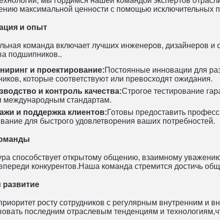
ехнологии
, мы гордимся нашей командой экспертов отрасл
ению максимальной ценности с помощью исключительных пр
ация и опыт
льная команда включает лучших инженеров, дизайнеров и с
ва подшипников..
ниринг и проектирование:
Постоянные инновации для ра
иков, которые соответствуют или превосходят ожидания.
зводство и контроль качества:
Строгое тестирование гар
 международным стандартам.
ажи и поддержка клиентов:
Готовы предоставить професс
вание для быстрого удовлетворения ваших потребностей.
команды
ура способствует открытому общению, взаимному уважению
впереди конкурентов.Наша команда стремится достичь общи
 развитие
приоритет росту сотрудников с регулярным внутренним и в
твовать последним отраслевым тенденциям и технологиям,ч