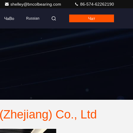
shelley@bncolbearing.com
86-574-62262190
ЧаВо
Чат
Russian
(Zhejiang) Co., Ltd