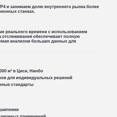
/P4
и занимаем
долю внутреннего рынка более
ионных станках.
име реального времени с использованием
а отслеживания обеспечивает полную
аемая
анализом больших данных
для
000 м²
в Циси, Нинбо
ков
для индивидуальных решений
енные стандарты
дшипники
цизионных применений