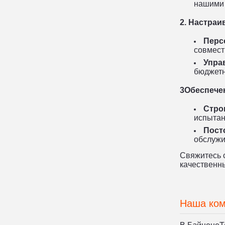
нашими
2. Настра
Перс
совмест
Упра
бюджетн
3Обеспече
Стро
испытан
Пост
обслужи
Свяжитесь с
качественн
Наша ко