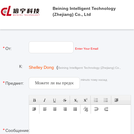
Beining Intelligent Technology
(Zhejiang) Co., Ltd
От:
Enter Your Email
К:
Shelley Dong
(
Beining Intelligent Technology (Zhejiang) Co.,
)
Ltd
Последнее Войти : 1 часов 40 minuts тому назад
Предмет:
Сообщение: