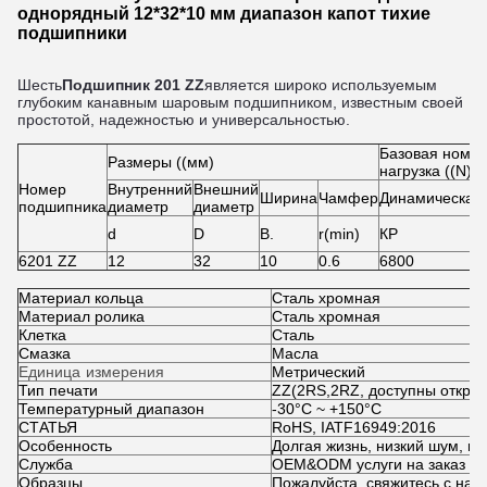
однорядный 12*32*10 мм диапазон капот тихие
подшипники
Шесть
Подшипник 201 ZZ
является широко используемым
глубоким канавным шаровым подшипником, известным своей
простотой, надежностью и универсальностью.
Базовая номи
Размеры ((мм)
нагрузка ((N)
Номер
Внутренний
Внешний
Ширина
Чамфер
Динамическая
подшипника
диаметр
диаметр
d
D
В.
r(min)
КР
6201 ZZ
12
32
10
0.6
6800
Материал кольца
Сталь хромная
Материал ролика
Сталь хромная
Клетка
Сталь
Смазка
Масла
Единица измерения
Метрический
Тип печати
ZZ(2RS
,
2RZ, доступны откры
Температурный диапазон
-30°C ~ +150°C
СТАТЬЯ
RoHS, IATF16949:2016
Особенность
Долгая жизнь, низкий шум, вы
Служба
OEM&ODM услуги на заказ
Образцы
Пожалуйста, свяжитесь с нам