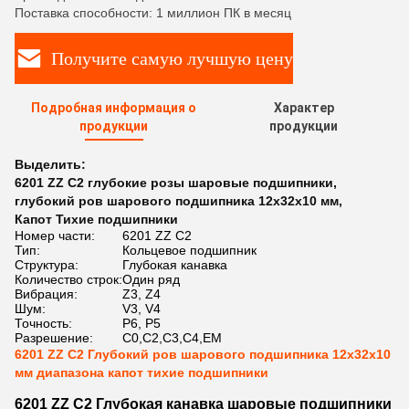
Поставка способности: 1 миллион ПК в месяц
Получите самую лучшую цену
Подробная информация о
Характер
продукции
продукции
Выделить:
6201 ZZ C2 глубокие розы шаровые подшипники
,
глубокий ров шарового подшипника 12x32x10 мм
,
Капот Тихие подшипники
Номер части:
6201 ZZ C2
Тип:
Кольцевое подшипник
Структура:
Глубокая канавка
Количество строк:
Один ряд
Вибрация:
Z3, Z4
Шум:
V3, V4
Точность:
P6, P5
Разрешение:
C0,C2,C3,C4,EM
6201 ZZ C2 Глубокий ров шарового подшипника 12x32x10
мм диапазона капот тихие подшипники
6201 ZZ C2 Глубокая канавка шаровые подшипники