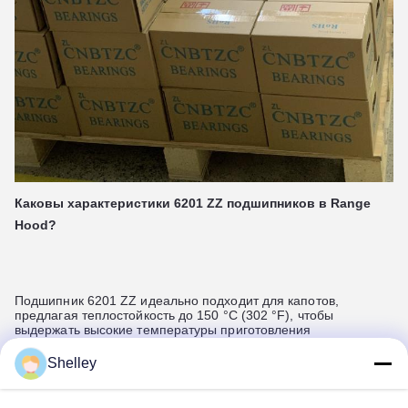
Каковы характеристики 6201 ZZ подшипников в Range
Hood?
Подшипник 6201 ZZ идеально подходит для капотов,
предлагая теплостойкость до 150 °C (302 °F), чтобы
выдержать высокие температуры приготовления
пищи,работа с низким уровнем шума с минимальными
вибрациями для тихой кухни, эффективное обращение с
Shelley
радиальными и осевыми нагрузками для стабильной
производительности и высокоскоростной способности,
поддерживающей эффективный воздушный поток примерно