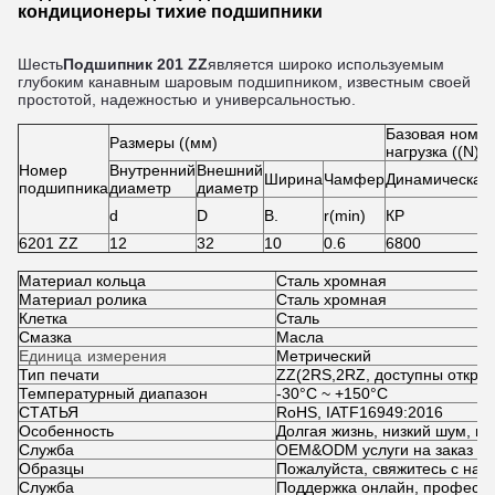
кондиционеры тихие подшипники
Шесть
Подшипник 201 ZZ
является широко используемым
глубоким канавным шаровым подшипником, известным своей
простотой, надежностью и универсальностью.
Базовая номи
Размеры ((мм)
нагрузка ((N)
Номер
Внутренний
Внешний
Ширина
Чамфер
Динамическая
подшипника
диаметр
диаметр
d
D
В.
r(min)
КР
6201 ZZ
12
32
10
0.6
6800
Материал кольца
Сталь хромная
Материал ролика
Сталь хромная
Клетка
Сталь
Смазка
Масла
Единица измерения
Метрический
Тип печати
ZZ(2RS
,
2RZ, доступны откры
Температурный диапазон
-30°C ~ +150°C
СТАТЬЯ
RoHS, IATF16949:2016
Особенность
Долгая жизнь, низкий шум, вы
Служба
OEM&ODM услуги на заказ
Образцы
Пожалуйста, свяжитесь с нам
Служба
Поддержка онлайн, професс