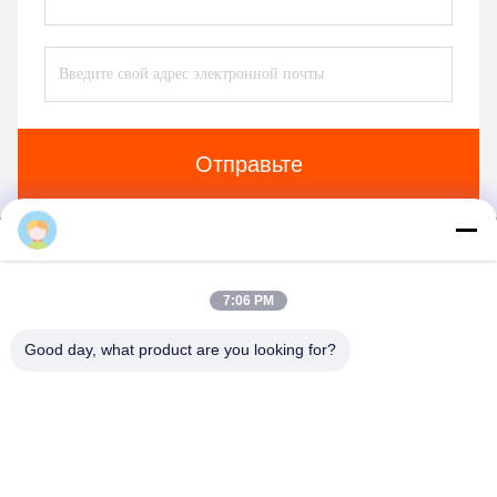
Отправьте
Shelley
7:06 PM
Beining Intelligent Technology (Zhejiang) Co.,
Good day, what product are you looking for?
Ltd
shelley@bncolbearing.com
86-574-62262190