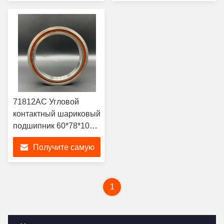
Планетарная коробка
лучшую цену
лучшую цену
передач
71812AC Угловой
контактный шариковый
подшипник 60*78*10
мм сверхточная с 25°
Получите самую
угол контакта для
планетарных
лучшую цену
редукторов
1