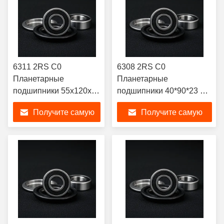
6311 2RS C0
6308 2RS C0
Планетарные
Планетарные
подшипники 55x120x29
подшипники 40*90*23 мм
Однорядный
Без утечки масла
Получите самую
Получите самую
подшипник с глубокой
канавкой
лучшую цену
лучшую цену