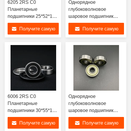
6205 2RS C0
Однорядное
Планетарные
глубоковолновое
подшипники 25*52*15
шаровое подшипник
мм Простота
30x62x16 планетарная
Получите самую
Получите самую
Надежность
коробка передач
подшипник 6206 2RS C0
лучшую цену
лучшую цену
6006 2RS C0
Однорядное
Планетарные
глубоковолновое
подшипники 30*55*13
шаровое подшипник
мм
6201 ZZ 12*32*10 мм с
Получите самую
Получите самую
низким уровнем шума